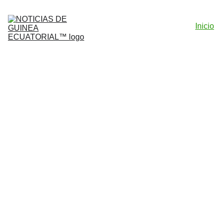
Inicio
Plataformas, Proyectos Web e 
Inventario Oficial de 
Inteligencias Artificiales
Noticias de Guinea Ecuatorial
Metodología